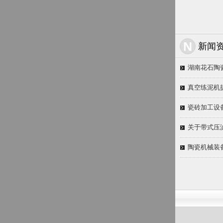
N
新闻
湖南花石陶瓷
真空练泥机
瓷砖加工设备
关于带式压滤
陶瓷机械装备