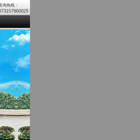
咨询热线：
073157860025
们