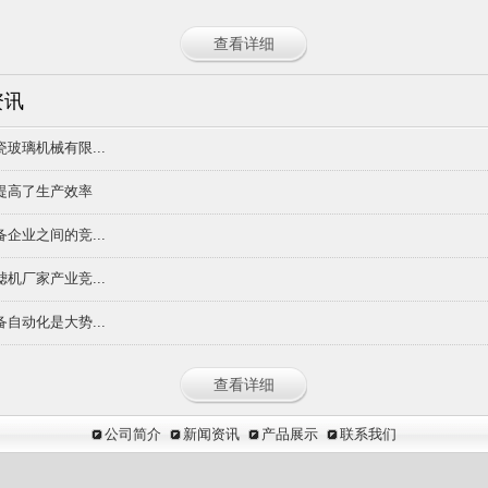
查看详细
资讯
玻璃机械有限...
提高了生产效率
企业之间的竞...
机厂家产业竞...
自动化是大势...
查看详细
公司简介
新闻资讯
产品展示
联系我们