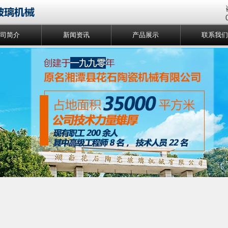
公司简介
新闻资讯
产品展示
联系我